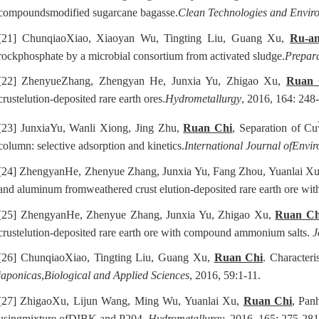
compoundsmodified sugarcane bagasse.
Clean Technologies and Envir
[21]
ChunqiaoXiao, Xiaoyan Wu, Tingting Liu, Guang Xu,
Ru-a
rockphosphate by a microbial consortium from activated sludge.
Prepara
[22]
ZhenyueZhang, Zhengyan He, Junxia Yu, Zhigao Xu,
Ruan 
crustelution-deposited rare earth ores.
Hydrometallurgy
, 2016, 164: 248
[23]
JunxiaYu, Wanli Xiong, Jing Zhu,
Ruan Chi
, Separation of Cu
column: selective adsorption and kinetics.
International Journal ofEnvi
[24]
ZhengyanHe, Zhenyue Zhang, Junxia Yu, Fang Zhou, Yuanlai X
and aluminum fromweathered crust elution-deposited rare earth ore 
[25]
ZhengyanHe, Zhenyue Zhang, Junxia Yu, Zhigao Xu,
Ruan Ch
crustelution-deposited rare earth ore with compound ammonium salts.
J
[26]
ChunqiaoXiao, Tingting Liu, Guang Xu,
Ruan Chi
. Character
japonicas
,
Biological and Applied Sciences
, 2016, 59:1-11.
[27]
ZhigaoXu, Lijun Wang, Ming Wu, Yuanlai Xu,
Ruan Chi
, Pan
usingmixture ofDIBK and P204,
Hydrometallurgy
, 2016, 165: 275-281