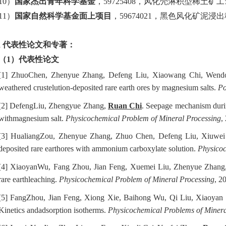
10
）
国家杰出青年科学基金
，
59725408
，风化壳淋积型稀土矿工
11
）
国家自然科学基金面上项目
，
59674021
，黑色风化矿泥浸出
l
代表性论文和专著：
（
1
）代表性论文
[1]
ZhuoChen, Zhenyue Zhang, Defeng Liu, Xiaowang Chi, Wen
weathered crustelution-deposited rare earth ores by magnesium salts.
Po
[2]
DefengLiu, Zhengyue Zhang,
Ruan Chi
. Seepage mechanism during
withmagnesium salt.
Physicochemical Problem of Mineral Processing
,
[3]
HualiangZou, Zhenyue Zhang, Zhuo Chen, Defeng Liu, Xiuwei
deposited rare earthores with ammonium carboxylate solution.
Physicoc
[4]
XiaoyanWu, Fang Zhou, Jian Feng, Xuemei Liu, Zhenyue Zhan
rare earthleaching.
Physicochemical Problem of Mineral Processing
, 2
[5]
FangZhou, Jian Feng, Xiong Xie, Baihong Wu, Qi Liu, Xiaoya
Kinetics andadsorption isotherms.
Physicochemical Problems of Minera