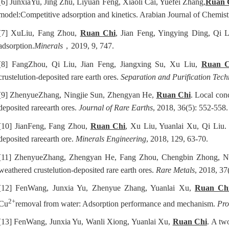
[6]
JunxiaYu, Jing Zhu, Liyuan Feng, Xiaoli Cai, Yuefei Zhang,
Ruan 
model:Competitive adsorption and kinetics. Arabian Journal of Chemis
[7]
XuLiu, Fang Zhou,
Ruan Chi
, Jian Feng, Yingying Ding, Qi Li
adsorption.
Minerals
，
2019, 9, 747.
[8]
FangZhou, Qi Liu, Jian Feng, Jiangxing Su, Xu Liu,
Ruan C
crustelution-deposited rare earth ores.
Separation and Purification Tec
[9]
ZhenyueZhang, Ningjie Sun, Zhengyan He,
Ruan Chi
. Local con
deposited rareearth ores.
Journal of Rare Earths
, 2018, 36(5): 552-558.
[10]
JianFeng, Fang Zhou,
Ruan Chi
, Xu Liu, Yuanlai Xu, Qi Liu. 
deposited rareearth ore.
Minerals Engineering
, 2018, 129, 63-70.
[11]
ZhenyueZhang, Zhengyan He, Fang Zhou, Chengbin Zhong, N
weathered crustelution-deposited rare earth ores.
Rare Metals
, 2018, 37
[12]
FenWang, Junxia Yu, Zhenyue Zhang, Yuanlai Xu,
Ruan Ch
2+
Cu
removal from water: Adsorption performance and mechanism.
Pro
[13]
FenWang, Junxia Yu, Wanli Xiong, Yuanlai Xu,
Ruan Chi
. A tw