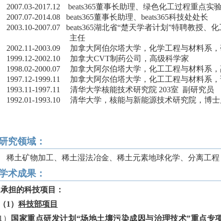
2007.03-2017.12
beats365
董事长助理、绿色化工过程重点实
2007.07-2014.08
beats365
董事长助理、beats365
科技处处长
2003.10-2007.07
beats365湖北省“楚天学者计划”特聘
主任
2002.11-2003.09
加拿大阿伯尔塔大学，化学工程与材料系，
1999.12-2002.10
加拿大
CVT
制药公司，高级科学家
1998.02-2000.07
加拿大阿尔伯塔大学，化工工程与材料系，
1997.12-1999.11
加拿大阿尔伯塔大学，化工工程与材料系，
1993.11-1997.11
清华大学核能技术研究院
203
室
副研究员
1992.01-1993.10
清华大学，核能与新能源技术研究院，博士
研究领域：
稀土矿物加工、稀土湿法冶金、稀土元素地球化学、分离工程
学术成果：
l
承担的科技项目：
（
1
）
科技部项目
1
）
国家重点研发计划“场地土壤污染成因与治理技术”重点专