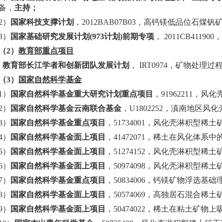
备，
主持；
2
）
国家科技支撑计划
，
2012BAB07B03
，高钙镁低品位石煤钒
3
）
国家基础研究发展计划
(973
计划
)
前期专项
，
2011CB411900
，
（
2
）
教育部重点项目
教育部长江学者和创新团队发展计划
，
IRT0974
，
矿物处理过
（
3
）
国家自然科学基金
1
）
国家自然科学基金重大研究计划重点项目
，
91962211
，风化
2
）
国家自然科学基金云南联合基金
，
U1802252
，滇南地区风化
3
）
国家自然科学基金重点项目
，
51734001
，风化壳淋积型稀土
4
）
国家自然科学基金面上项目
，
41472071
，
稀土在风化体系中
5
）
国家自然科学基金面上项目
，
51274152
，风化壳淋积型稀土
6
）
国家自然科学基金面上项目
，
50974098
，
风化壳淋积型稀土
7
）
国家自然科学基金重点项目
，
50834006
，钙镁矿物浮选基础
8
）
国家自然科学基金面上项目
，
50574069
，高独居石混合稀土
9
）
国家自然科学基金面上项目
，
50474022
，
稀土在粘土矿物上