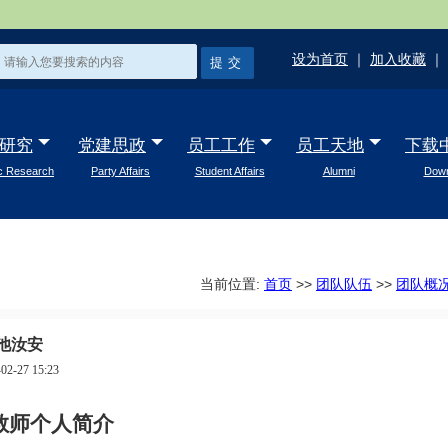
设为首页
｜
加入收藏
｜
研究
党建思政
员工工作
员工天地
下载
ic Research
Party Affairs
Student Affairs
Alumni
Down
当前位置:
首页
>>
团队队伍
>>
团队概
池汝安
02-27 15:23
教师个人简介