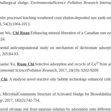
allurgical sludge.
EnvironmentalScience Pollution Research Interna
sfer processof leaching weathered crust elution-deposited rare earth or
8, 54(3):1004-1013.
oyan Wu,
Chi Ruan
.Enhancing mineral liberation of a Canadian rare ea
224.
mental andcomputational study on mechanism of dichromate adsorpt
, 205:84-93.
2+
uanlai Xu,
Ruan Chi
.Selective adsorption and recycle of Cu
from a
onmental SciencePollution Research
, 2017, 24(10): 9202-9209.
 Chi
. A studyon novel reactive oily bubble technology enhanced col
.
i
. MicrobialCommunity Structure of Activated Sludge for Biosolubiliza
gy
, 2017, 182(2):742-754.
oval ofcongo red from aqueous solution by adsorption onto differen