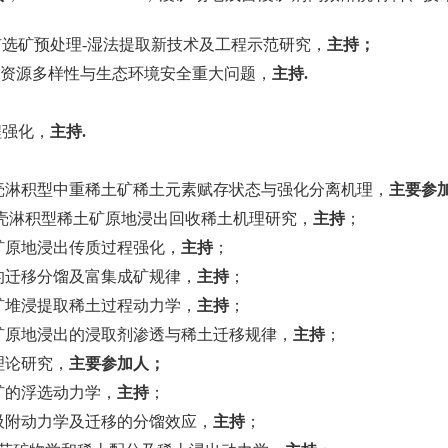
矿选矿预处理
-
湿法提取新技术及工程示范研究，
主持；
资源多样性与生态环境安全重大问题，
主持
.
程强化，
主持
.
壳淋积型中重稀土矿稀土元素赋存状态与强化分离机理，
主要参
壳淋积型稀土矿原地浸出回收稀土机理研究，
主持
；
矿原地浸出传质过程强化，
主持
；
的迁移分馏及富集成矿规律，
主持
；
矿堆浸提取稀土过程动力学，
主持
；
矿原地浸出的浸取剂渗透与稀土迁移规律，
主持
；
理论研究，
主要参加人；
矿的浮选动力学，
主持
；
吸附动力学及迁移的分馏效应，
主持
；