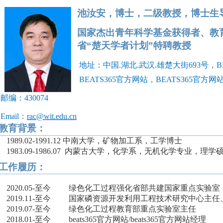
池汝安
，
博士
，
二级教授，博士生
国家杰出青年科学基金获得者、教
省“楚天学者计划”特聘教授
地址：中国
.
湖北
.
武汉
.
雄楚大街
693
号，BE
BEATS365官方网站，BEATS365官方网
邮编：
430074
Email
：
rac@wit.edu.cn
教育背景
：
1989.02-1991.12
中南大学，矿物加工系
，工学博士
1983.09-1986.07
内蒙古大学，化学系，无机化学专业，理学
工作履历
：
2020.05-
至今
绿色化工过程强化省部共建国家重点实验室
2019.11-
至今
国家磷资源开发利用工程技术研究中心主任
2019.07-
至今
绿色化工过程教育部重点实验室主任
2018.01-
至今
beats365官方网站
/
beats365官方网站经理