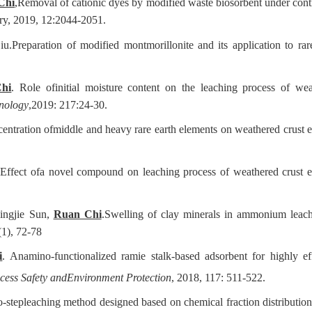
Chi
,Removal of cationic dyes by modified waste biosorbent under con
try, 2019, 12:2044-2051.
u.Preparation of modified montmorillonite and its application to rar
hi
. Role ofinitial moisture content on the leaching process of we
hnology
,2019: 217:24-30.
centration ofmiddle and heavy rare earth elements on weathered crust e
Effect ofa novel compound on leaching process of weathered crust e
ingjie Sun,
Ruan Chi
.Swelling of clay minerals in ammonium leach
(1), 72-78
i
. Anamino-functionalized ramie stalk-based adsorbent for highly ef
cess Safety andEnvironment Protection
, 2018, 117: 511-522.
o-stepleaching method designed based on chemical fraction distribution