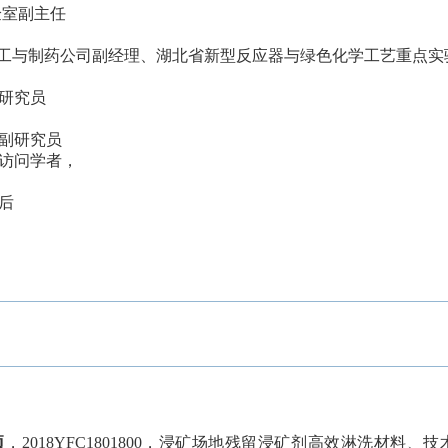
验室副主任
教授、化工与制药公司副经理、湖北省新型反应器与绿色化学工艺重点实
研究员
副研究员
访问学者，
后
项
，
2018YFC1801800
，浸矿场地残留浸矿剂高效淋洗材料、技