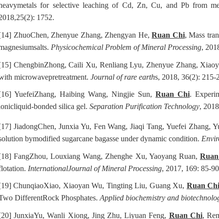
heavymetals for selective leaching of Cd, Zn, Cu, and Pb from met
2018,25(2): 1752.
[14]
ZhuoChen, Zhenyue Zhang, Zhengyan He,
Ruan Chi
, Mass tran
magnesiumsalts.
Physicochemical Problem of Mineral Processing
, 201
[15]
ChengbinZhong, Caili Xu, Renliang Lyu, Zhenyue Zhang, Xia
with microwavepretreatment.
Journal of rare earth
s, 2018, 36(2): 215-
[16]
YuefeiZhang, Haibing Wang, Ningjie Sun,
Ruan Chi
. Experi
ionicliquid-bonded silica gel.
Separation Purification Technology
, 2018
[17]
JiadongChen, Junxia Yu, Fen Wang, Jiaqi Tang, Yuefei Zhang, Y
solution bymodified sugarcane bagasse under dynamic condition.
Envir
[18]
FangZhou, Louxiang Wang, Zhenghe Xu, Yaoyang Ruan,
Ruan
flotation.
InternationalJournal of Mineral Processing
, 2017, 169: 85-90
[19]
ChunqiaoXiao, Xiaoyan Wu, Tingting Liu, Guang Xu,
Ruan Ch
Two DifferentRock Phosphates.
Applied biochemistry and biotechnolo
[20]
JunxiaYu, Wanli Xiong, Jing Zhu, Liyuan Feng,
Ruan Chi
, Rem