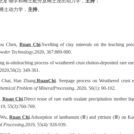
艺矿物学和稀土配分及稀土浸出动力学，
主持
；
稀土动力学，
主持
。
dou Chen,
Ruan Chi
.Swelling of clay minerals on the leaching pro
wder Technology
,2020, 367:889-900.
 in-situleaching process of weathered crust elution-deposited rare ear
 2020,56(2): 349-361.
 Chai, Han Zhang,
RuanChi
. Seepage process on Weathered crust e
hemical Problem of MineralProcessing
, 2020, 56(1): 90-102.
g,
Ruan Chi
.Direct reuse of rare earth oxalate precipitation mother liq
019, 55(3):760-769.
n Wu,
Ruan Chi
.Adsorption of lanthanum (Ⅲ) and yttrium (Ⅲ) on Kao
l Processing
,2019, 55(4): 928-939.