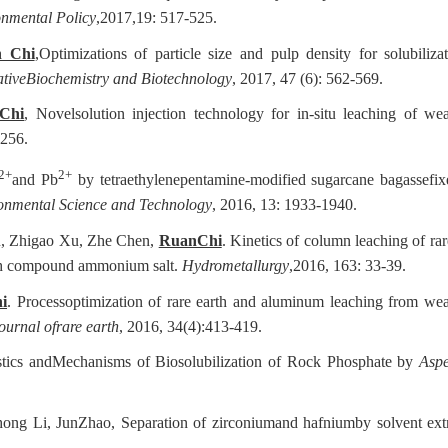
onmental Policy
,2017,19: 517-525.
n Chi
,Optimizations of particle size and pulp density for solubiliza
tiveBiochemistry and Biotechnology
, 2017, 47 (6): 562-569.
Chi
, Novelsolution injection technology for in-situ leaching of we
-256.
2+
2+
and Pb
by tetraethylenepentamine-modified sugarcane bagassefi
ronmental Science and Technology
, 2016, 13: 1933-1940.
u, Zhigao Xu, Zhe Chen,
RuanChi
. Kinetics of column leaching of rar
with compound ammonium salt.
Hydrometallurgy
,2016, 163: 33-39.
i
. Processoptimization of rare earth and aluminum leaching from we
ournal ofrare earth
, 2016, 34(4):413-419.
istics andMechanisms of Biosolubilization of Rock Phosphate by
Aspe
hong Li, JunZhao, Separation of zirconiumand hafniumby solvent ext
.