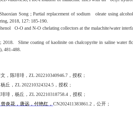
aoxian Song ; Partial replacement of sodium oleate using alcohol
ering, 2018, 127: 185-190.
henol O-O and N-O chelating collectors at the malachite/water inter
18. Slime coating of kaolinite on chalcopyrite in saline water flo
5), 481-488.
秀文，陈琲琲
ZL 202210340946.7
，授权
，
；
，杨丘，
ZL 202210324324.5
，授权
；
陈琲琲，杨丘，
ZL 202210318758.4
，授权
；
，
曾炎花
，
唐远
，
付艳红
，
CN202411383861.2
，公开；