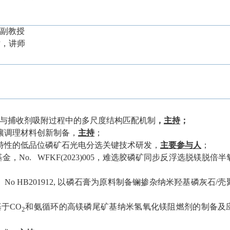
站，副教授
网站，讲师
与捕收剂吸附过程中的多尺度结构匹配机制
，
主持
；
壤调理材料创新制备，
主持
；
特性的低品位磷矿石光电分选关键技术研发
，
主要参与人
；
基金，
No. WFKF(2023)005
，难选胶磷矿同步反浮选脱镁脱倍半
, No HB201912,
以磷石膏为原料制备镧掺杂纳米羟基磷灰石
/
壳
基于
CO
和氨循环的高镁磷尾矿基纳米氢氧化镁阻燃剂的制备及
2