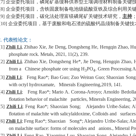
[7]
企业委托项目，磷尾矿基缓释供养型土壤调理材料制备关键
[8]
企业委托项目，含铁固废制备电池级硫酸亚铁及综合利用关
[9]
企业委托项目，碳化法处理富镁磷尾矿关键技术研究，
主持
[10]
企业委托项目，基于废酸和电石渣的硫酸钙晶须制备关键技
L
代表性论文：
[1]
Zhili Li
, Zhihao Xie, Jie Deng, Dongsheng He, Hengqin Zhao, Hua
phosphate rock. Metals, 2021, 11(2), 239.
[2]
Zhili Li
, Zhihao Xie, Dongsheng He*, Jie Deng, Hengqin Zhao, H
from a Chinese phosphate ore using H
PO
. Green Processing 
3
4
[3]
Zhili Li
; Feng Rao*; Bao Guo; Zuo Weiran Guo; Shaoxian Song; Al
with octyl hydroxamate, Minerals Engineering,2019, 141.
[4]
Zhili Li
; Feng Rao*; Mario A. Corona-Arroyo; Arnoldo Bedolla-
flotation behavior of malachite particles, Minerals Engineering, 2
[5]
Zhili Li
; Feng Rao*; Shaoxian Song; Alejandro Uribe-Salas; Al
flotation of malachite with salicylaldoxime, Colloids and surfac
[6]
Zhili Li
; Feng Rao*; Shaoxian Song*; Alejandro Uribe-Salas; Ale
on malachite surface: forms of molecules and anions., Mineral P
[7]
Zhili Li
, Feng Rao, Xiaoming Lou, Shaoxian Song, Alejandro L
ó