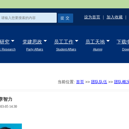
设为首页
｜
加入收藏
｜
研究
党建思政
员工工作
员工天地
下载
ic Research
Party Affairs
Student Affairs
Alumni
Down
当前位置:
首页
>>
团队队伍
>>
团队概
李智力
03-05 14:30