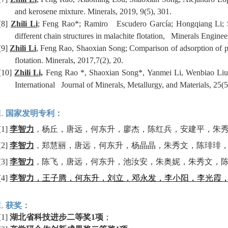
and kerosene mixture. Minerals, 2019, 9(5), 301.
[8]
Zhili Li
; Feng Rao*; Ramiro Escudero García; Hongqiang Li; Sh
different chain structures in malachite flotation, Minerals Engine
[9]
Zhili Li
, Feng Rao, Shaoxian Song; Comparison of adsorption of p
flotation. Minerals, 2017,7(2), 20.
[10]
Zhili Li,
Feng Rao *, Shaoxian Song*, Yanmei Li, Wenbiao Liu; 20
International Journal of Minerals, Metallurgy, and Materials, 25(
L
国家发明专利：
[1]
李智力
杨丘，唐远，何东升，廖杰，陈红兵，安建平，朱
，
[2]
李智力
郑慧丽，唐远，何东升，杨晶晶，朱秀文，陈琲琲
，
[3]
李智力
陈飞，唐远，何东升，池汝安，朱奥妮，朱秀文，
，
[4]
李智力
，
王子腾
，
何东升
，
刘立
，
邓永发
，
李小阳
，
李光霞
L
获奖：
[1]
湖北省科技进步二等奖
1
项
；