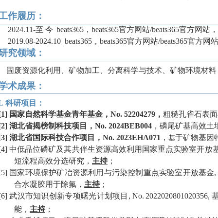
工作履历：
2024.11-
至 今
beats365，beats365官方网站
/
beats365官方网
2019.08-2024.10
beats365，beats365官方网站
/
beats365官方
研究领域：
固废资源化利用、矿物加工、分离科学与技术、矿物环境材料
学术成果：
L
科研项目：
[1]
国家自然科学基金青年基金，
No. 52204279
，
粗糙孔雀石表面
[2]
湖北省揭榜制科技项目，
No. 2024BEB004
，磷尾矿基高效土
[3]
湖北省国际科技合作项目，
No. 2023EHA071
，
于矿物基因
基
[4]
中低品位磷矿及其共伴生资源高效利用国家重点实验室开放
短流程高效分选研究，
主持
；
[5]
国家环境保护矿冶资源利用与污染控制重点实验室开放基金
合水凝胶用于除氟，
主持
；
[6]
武汉市知识创新专项曙光计划项目
,
No.
2022020801020356,
能，
主持
；