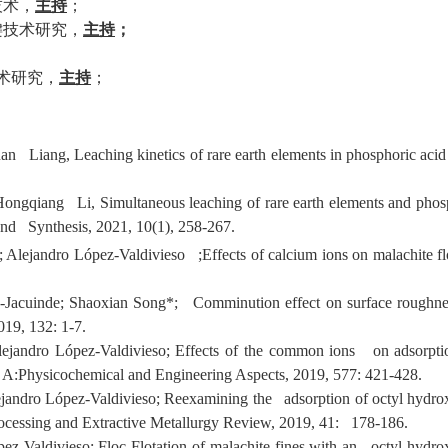
技术，
主持
；
键技术研究，
主持
；
；
术研究，
主持
；
n Liang, Leaching kinetics of rare earth elements in phosphoric ac
ongqiang Li, Simultaneous leaching of rare earth elements and phos
And Synthesis, 2021, 10(1), 258-267.
ejandro López-Valdivieso ;Effects of calcium ions on malachite fl
Jacuinde; Shaoxian Song*; Comminution effect on surface roughne
019, 132: 1-7.
ejandro López-Valdivieso; Effects of the common ions on adsorpti
es A:Physicochemical and Engineering Aspects, 2019, 577: 421-428.
jandro López-Valdivieso; Reexamining the adsorption of octyl hydr
rocessing and Extractive Metallurgy Review, 2019, 41: 178-186.
pez-Valdivieso; Floc-Flotation of malachite fines with an octyl hydr